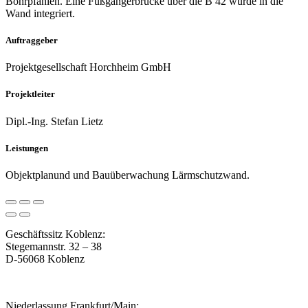
Bohrpfählen. Eine Fußgängerbrücke über die B 42 wurde in die
Wand integriert.
Auftraggeber
Projektgesellschaft Horchheim GmbH
Projektleiter
Dipl.-Ing. Stefan Lietz
Leistungen
Objektplanund und Bauüberwachung Lärmschutzwand.
Geschäftssitz Koblenz:
Stegemannstr. 32 – 38
D-56068 Koblenz
Niederlassung Frankfurt/Main: