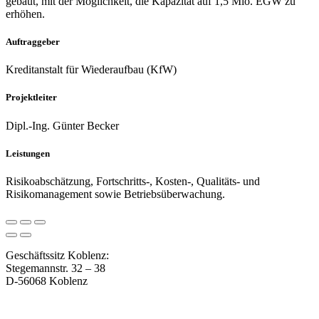
gebaut, mit der Möglichkeit, die Kapazität auf 1,5 Mio. EGW zu
erhöhen.
Auftraggeber
Kreditanstalt für Wiederaufbau (KfW)
Projektleiter
Dipl.-Ing. Günter Becker
Leistungen
Risikoabschätzung, Fortschritts-, Kosten-, Qualitäts- und
Risikomanagement sowie Betriebsüberwachung.
Geschäftssitz Koblenz:
Stegemannstr. 32 – 38
D-56068 Koblenz